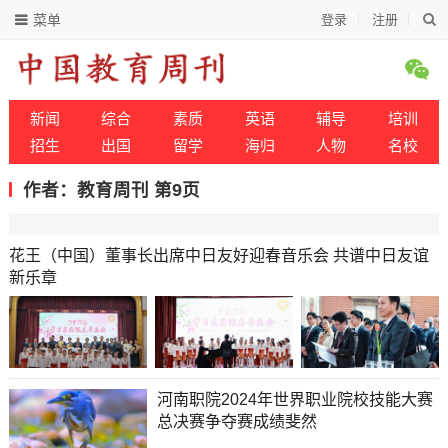
菜单
登录
注册
新闻
综合
素质
英语
辅导
培训
招生
出国
留学
海归
人物
名校
作者：教育周刊 第9页
花王（中国）董事长出席中日友好迎春音乐会 共谱中日友谊
新乐章
河南职院2024年世界职业院校技能大赛
总决赛争夺赛成绩斐然