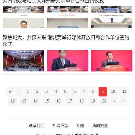
河南职院与哈工大郑州研究院举行合作签约仪式
聚焦城大，共探未来 港城莞举行媒体开放日和合作单位签约
仪式
‹‹
‹
1
2
3
4
5
6
7
8
9
10
11
12
13
14
15
16
17
18
19
20
›
››
联系我们
招聘信息
专题
新闻报道