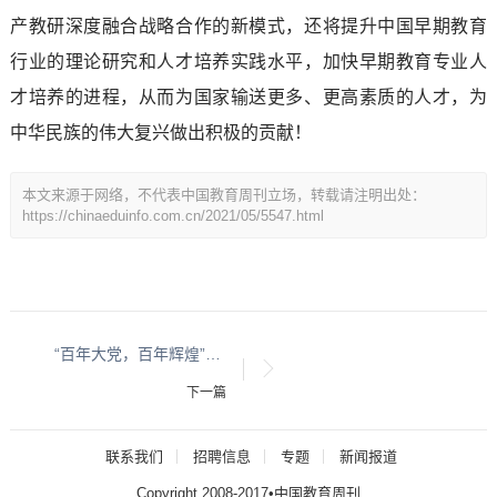
产教研深度融合战略合作的新模式，还将提升中国早期教育
行业的理论研究和人才培养实践水平，加快早期教育专业人
才培养的进程，从而为国家输送更多、更高素质的人才，为
中华民族的伟大复兴做出积极的贡献！
本文来源于网络，不代表中国教育周刊立场，转载请注明出处：
https://chinaeduinfo.com.cn/2021/05/5547.html
“百年大党，百年辉煌”党史学习教育知识竞赛
下一篇
联系我们
招聘信息
专题
新闻报道
Copyright 2008-2017•中国教育周刊