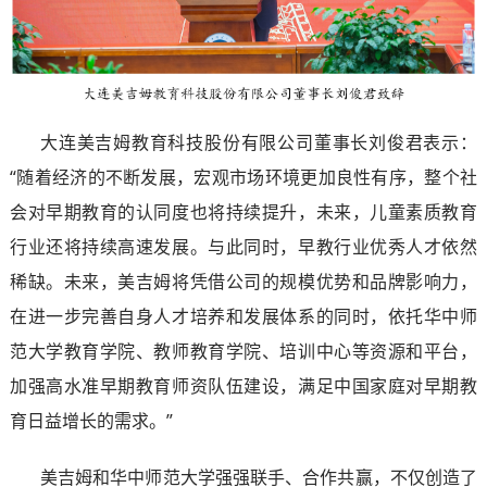
大连美吉姆教育科技股份有限公司董事长刘俊君表示：
“随着经济的不断发展，宏观市场环境更加良性有序，整个社
会对早期教育的认同度也将持续提升，未来，儿童素质教育
行业还将持续高速发展。与此同时，早教行业优秀人才依然
稀缺。未来，美吉姆将凭借公司的规模优势和品牌影响力，
在进一步完善自身人才培养和发展体系的同时，依托华中师
范大学教育学院、教师教育学院、培训中心等资源和平台，
加强高水准早期教育师资队伍建设，满足中国家庭对早期教
育日益增长的需求。”
美吉姆和华中师范大学强强联手、合作共赢，不仅创造了