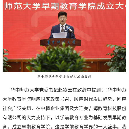
华中师范大学党委书记赵凌云在致辞中提到：“华中师范
大学教育学院响应国家政策号召，顺应时代发展趋势，回应
社会广泛关切，在中植企业集团及大连美吉姆教育科技股份
有限公司的大力支持下，以学前教育专业为基础发展早期教
育，成立早期教育学院，这是学前教育学界的一大盛事。我