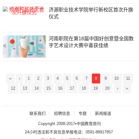
济源职业技术学院举行新校区首次升旗
仪式
河南职院在第18届中国好创意暨全国数
字艺术设计大赛中喜获佳绩
‹‹
‹
1
2
3
4
5
6
7
8
9
10
11
12
13
14
15
16
17
18
19
20
›
››
联系我们
招聘信息
专题
新闻报道
Copyright 2008-2017•中国教育周刊
24小时违法和不良信息举报电话：0591-88917857