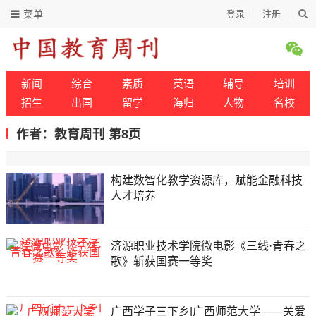
菜单
登录
注册
新闻
综合
素质
英语
辅导
培训
招生
出国
留学
海归
人物
名校
作者：教育周刊 第8页
构建数智化教学资源库，赋能金融科技
人才培养
济源职业技术学院微电影《三线·青春之
歌》斩获国赛一等奖
广西学子三下乡|广西师范大学——关爱