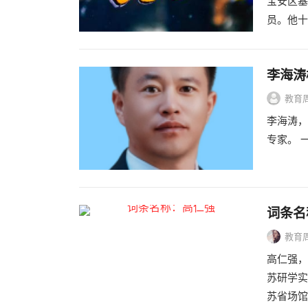
宝安区基
员。他十
李海涛
教育
李海涛，
专家。 
词条名
教育
高仁强，
苏研学实
苏省场馆