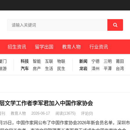
招生资讯
留学出国
教育人物
行业资讯
厦门
科技
智能
互联
物联
新闻
宁德
三明
莆田
旅游
汽车
房产
生活
民生
龙岩
漳州
平潭
台湾
层文学工作者李军君加入中国作家协会
周刊
教育人物
2026-06-17
阅读
(13675)
评论(0)
年6月15日，中国作家网公布了中国作家协会2026年新会员名单，深圳市