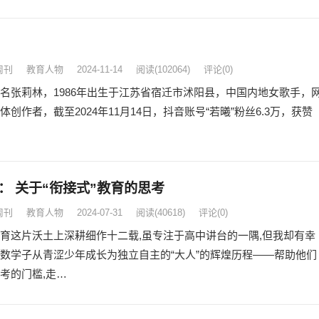
周刊
教育人物
2024-11-14
阅读
(102064)
评论(0)
名张莉林，1986年出生于江苏省宿迁市沭阳县，中国内地女歌手，
体创作者，截至2024年11月14日，抖音账号“若曦”粉丝6.3万，获赞
： 关于“衔接式”教育的思考
周刊
教育人物
2024-07-31
阅读
(40618)
评论(0)
育这片沃土上深耕细作十二载,虽专注于高中讲台的一隅,但我却有幸
数学子从青涩少年成长为独立自主的“大人”的辉煌历程——帮助他们
考的门槛,走…