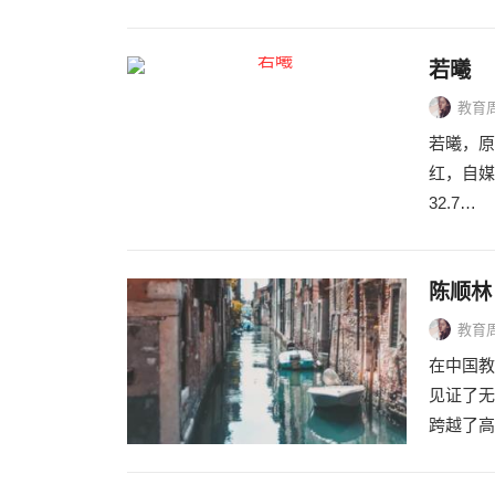
若曦
教育
若曦，原
红，自媒
32.7…
陈顺林
教育
在中国教
见证了无
跨越了高