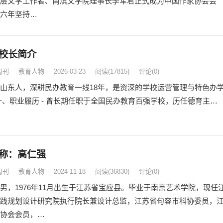
层文学工作者、南滨文学院理事长李军君正式成为中国作家协会会
六年坚持…
校长简介
周刊
教育人物
2026-03-23
阅读
(17815)
评论(0)
山东人，深耕民办教育一线18年，是资深的学校运营管理与特色办
一、职业履历 - 曾长期任职于全国民办教育百强学校，历任德育主…
称：高仁强
周刊
教育人物
2024-11-18
阅读
(36830)
评论(0)
男，1976年11月出生于江苏省宝应县。毕业于南京艺术学院，现任
践规划设计研究院执行院长兼设计总监，江苏省句容市科协委员，
协会会员，…