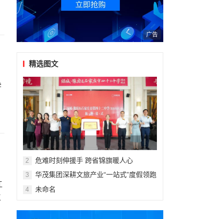
广告
精选图文
学
危难时刻伸援手 跨省锦旗暖人心
2
华茂集团深耕文旅产业“一站式”度假领跑
3
江
暑期亲子市场
未命名
4
江