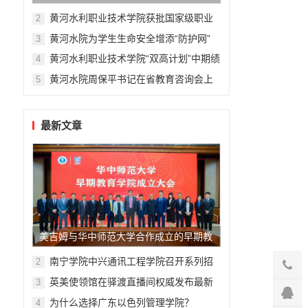
育信息化标杆学校
黄河水利职业技术学院获批国家级职业
2
教育“双师型”教师培训基地
黄河水院为学生生命安全增添“防护网”
3
黄河水利职业技术学院“双高计划”中期绩
4
效评价获评优秀
黄河水院周保平书记在省教育咨询会上
5
作典型发言
最新文章
美吉姆与华中师范大学合作成立的早期教
育学院揭牌，早教专业人才培养进程再提
南宁学院中兴通讯工程学院召开系列招
2
聘宣讲活动
速
英美使领馆在驿渡直播间权威发布最新
3
动态、讲解签证政策
为什么选择广东以色列管理学院？
4