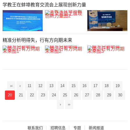
学教王在蚌埠教育交流会上展现创新力量
精准分析明得失，行有方向期未来
‹‹
‹
11
12
13
14
15
16
17
18
19
20
21
22
23
24
25
26
27
28
29
30
›
››
联系我们
招聘信息
专题
新闻报道