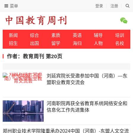
菜单
登录
注册
新闻
综合
素质
英语
辅导
培训
招生
出国
留学
海归
人物
名校
作者：教育周刊 第20页
刘延宾院长受邀参加中国（河南）—东
盟职业教育交流会
河南职院再获全省教育系统网络安全和
信息化工作先进集体
郑州职业技术学院隆重承办2024中国（河南）-东盟人文交流