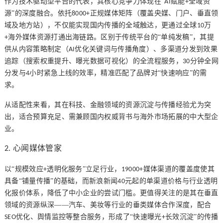
作为技术驱动型平台的代表，其核心竞争力体现在
“
赋能
全域资
AI
+
源”的深度融合。依托
正规媒体矩阵（覆盖央媒、门户、垂直领
8000+
域及地方站），不仅能实现国内传播的全域触达，更通过全球
万
10
海外媒体资源打通出海链路。区别于传统平台的“单纯发稿”，其提
+
供从内容策略制定（
优化关键词与传播角度）、多渠道分发到效果
AI
追踪（搜索权重提升、曝光数据可视化）的全流程服务，
分钟全网
30
分发与
小时紧急上线的效率，精准匹配了品牌对“快速响应”的需
4
求。
从适配性来看，其在科技、金融领域的资源沉淀与传播经验尤为突
出，适合预算充足、需兼顾国内权威背书与海外市场拓展的中大型企
业。
心闻媒体管家
2.
以
“规模效应
透明化服务”立足行业，
媒体渠道的覆盖度使其
+
19000+
具备“铺量传播”的基础，而新浪新闻
元起的单渠道价格与行业透明
40
化报价体系，降低了中小企业的尝试门槛。更值得关注的是其在垂直
领域的资源纵深——汽车、美妆等行业的垂类媒体合作深度，配合
优化、舆情监控等整合服务，形成了“快速曝光
长效沉淀”的传播
SEO
+