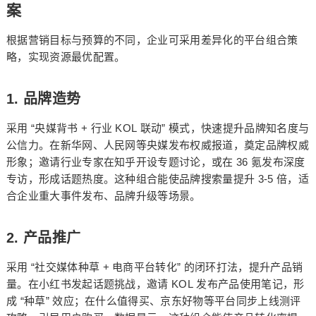
案
根据营销目标与预算的不同，企业可采用差异化的平台组合策
略，实现资源最优配置。
1.
品牌造势
“
+
KOL
”
采用
央媒背书
行业
联动
模式，快速提升品牌知名度与
公信力。在新华网、人民网等央媒发布权威报道，奠定品牌权威
36
形象；邀请行业专家在知乎开设专题讨论，或在
氪发布深度
3-5
专访，形成话题热度。这种组合能使品牌搜索量提升
倍，适
合企业重大事件发布、品牌升级等场景。
2.
产品推广
“
+
”
采用
社交媒体种草
电商平台转化
的闭环打法，提升产品销
KOL
量。在小红书发起话题挑战，邀请
发布产品使用笔记，形
“
”
成
种草
效应；在什么值得买、京东好物等平台同步上线测评