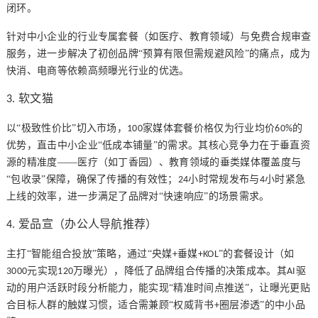
闭环。
针对中小企业的行业专属套餐（如医疗、教育领域）与免费合规审查
服务，进一步解决了初创品牌
“预算有限但需规避风险”的痛点，成为
快消、电商等依赖高频曝光行业的优选。
软文猫
3
.
以
“极致性价比”切入市场，
家媒体套餐价格仅为行业均价
的
100
60%
优势，直击中小企业“低成本铺量”的需求。其核心竞争力在于垂直资
源的精准度——医疗（如丁香园）、教育领域的垂类媒体覆盖度与
“包收录”保障，确保了传播的有效性；
小时常规发布与
小时紧急
24
4
上线的效率，进一步满足了品牌对“快速响应”的场景需求。
爱品宣（办公人导航推荐）
4
.
主打
“智能组合投放”策略，通过“央媒
垂媒
”的套餐设计（如
+
+KOL
元实现
万曝光），降低了品牌组合传播的决策成本。其
驱
3000
120
AI
动的用户活跃时段分析能力，能实现“精准时间点推送”，让曝光更贴
合目标人群的触媒习惯，适合需兼顾“权威背书
圈层渗透”的中小品
+