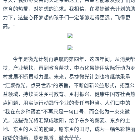
今天，我把冬奥会的火炬带到这里，希望它能激发孩子们对
体育的热爱，对梦想的追求。我相信，在易捷微光计划的助
力下，这些心怀梦想的孩子们一定能够走得更远，飞得更
高。”
今年是微光计划再启航的第四年，这四年间，从消费帮
扶，产业帮扶，再到教育帮扶，中石化易捷用实际行动为乡
村发展不断贡献力量。未来，易捷微光计划也将继续秉承
“汇聚微光，点亮世界”的宗旨，不断创新公益形式，拓宽公
益领域，持续关注乡村教育、乡村振兴、健康中国等社会热
点问题，用实际行动践行企业的责任与担当。人们口中的
“我在东乡种藜麦”不再只是一句口号，而会化为一束束微
光，这些微光将汇聚成暖阳，给予东乡的藜麦、东乡的土
地、东乡的人爱的能量。愿东乡的田野，成为一幅色彩艳丽
缤纷的油画，藜麦飘香，微光莹莹。