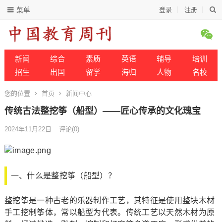
菜单
登录
注册
新闻
综合
素质
英语
辅导
培训
招生
出国
留学
海归
人物
名校
您的位置
首页
新闻中心
传统古法整挖筝（船型）——匠心传承的文化瑰宝
2024年11月22日
评论(0)
一、什么是整挖筝（船型）？
整挖筝是一种古老的乐器制作工艺，其特征是使用整块木材
手工挖制筝体，常以船型为代表。传统工艺以天然木材为原