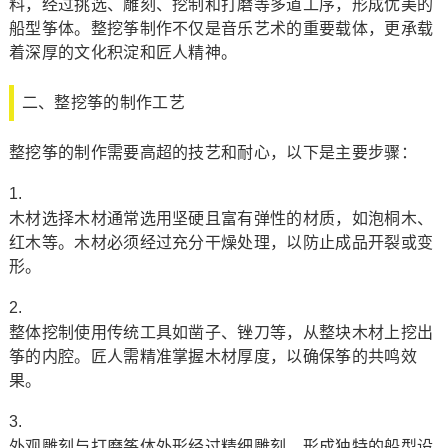
料，经过挑选、雕刻、挖制和打磨等多道工序，形成优美的
船型筝体。整挖筝制作不仅是音乐艺术的重要载体，更承载
着深厚的文化积淀和匠人精神。
二、整挖筝的制作工艺
整挖筝的制作需要高超的技艺和耐心，以下是主要步骤：
木材选择木材通常选用坚硬且富有弹性的材质，如泡桐木、
红木等。木材必须经过充分干燥处理，以防止成品开裂或变
形。
整体挖制使用传统工具如凿子、锉刀等，从整块木材上挖出
筝的内腔。匠人需精准掌握木材厚度，以确保筝的共鸣效
果。
外观雕刻与打磨筝体外形经过精细雕刻，形成独特的船型设