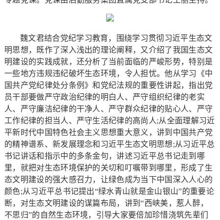
魏文君结合党纪学习教育，围绕学习贯彻习近平生态文
明思想，既作了深入浅出的理论阐释，又介绍了我国生态文
明建设的实践成就，还分析了当前面临的严峻形势，特别是
一些地方违规违纪破坏生态环境，令人担忧。他从学习《中
国共产党纪律处分条例》和党纪法规的重要性讲起，指出党
员干部要做严守政治纪律的明白人、严守组织纪律的老实
人、严守廉洁纪律的干净人、严守群众纪律的贴心人、严守
工作纪律的担当人、严守生活纪律的高尚人;从全面理解习近
平新时代中国特色社会主义思想重大意义，讲到中国共产党
的精神谱系、新发展理念和习近平生态文明思想;从习近平总
书记讲话和指示中的多条金句，讲述习近平总书记走到哪
里，就把对生态环境保护的关切和叮嘱带到哪里，形成了生
态文明建设的强大感召力，让绿色成为当下中国深入人心的
颜色;从习近平总书记提出“绿水青山就是金山银山”的重要论
断，对生态文明建设的谋篇布局，讲到“西峡美，惹人醉，
不思归”的自然生态环境，引导大家要倍加珍惜浇筑先辈们