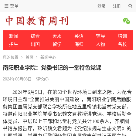
菜单
登录
注册
新闻
综合
素质
英语
辅导
培训
招生
出国
留学
海归
人物
名校
您的位置
首页
新闻中心
南阳职业学院：党委书记的一堂特色党课
2024年06月08日
评论(0)
2024年6月5日，在第53个世界环境日到来之际，为配合
环境日主题“全面推进美丽中国建设”，南阳职业学院后勤服
务集团直属党支部联合学校所在地五里桥镇北堂村党支部，
特邀南阳职业学院党委书记魏文君教授讲党课。学校后勤全
体党员、中层以上干部和北堂村党员共计100余人，齐聚图
书馆东报告厅，聆听魏文君题为《党纪法规与生态文明》的
专题党课。党课由后勤服务集团直属党支部书记王丽主持。