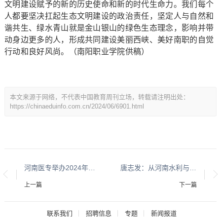
文明建设赋予的新的历史使命和新的时代生命力。我们每个
人都要坚决扛起生态文明建设的政治责任，坚定人与自然和
谐共生、绿水青山就是金山银山的绿色生态理念，影响并带
动身边更多的人，形成共同建设美丽西峡、美好南职的自觉
行动和良好风尚。（南阳职业学院供稿）
本文来源于网络，不代表中国教育周刊立场，转载请注明出处：
https://chinaeduinfo.com.cn/2024/06/6901.html
河南医专举办2024年新郑市科技周活动
唐志发：从河南水利与环境职业学院走出来的“中国好人”
上一篇
下一篇
联系我们
招聘信息
专题
新闻报道