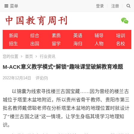
菜单
登录
注册
新闻
综合
素质
英语
辅导
培训
招生
出国
留学
海归
人物
名校
您的位置
首页
行业资讯
M-ACK意义教学模式“解锁”趣味课堂破解教育难题
2022年12月14日
评论(0)
以锦囊为线索寻找楼兰古国宝藏……因为曾经的楼兰古
城位于塔里木盆地附近，所以贵州省骨干教师、贵阳市第三
批名教师戴偲聪老师在分析塔里木盆地的地理位置时就设计
了“楼兰古国之谜”这一情境，让学生身临其境学习地理知
识。