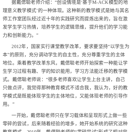
据戴偲聪老师介绍：“创设情境是‘基于M-ACK模型的地
理意义教学模式’的一种体现。这种新的教学模式是她与其名
师工作室团队经过近十年的实践研究而提炼出来的，旨在激
发学生学习热情，培养学生的逻辑思维，提升他们的学习能
力和创新能力。”
2012年，国家实行课堂教学改革，要求要坚持“以学生为
本”的原则，充分调动学生的自主性，充分尊重学生的主体
地位。乘着教学改革东风，戴偲聪老师开始探索一种能让学
生学习过程有趣、学的知识能用，学习方法能迁移的教学模
式。戴偲聪老师说：“很多老师喜欢让学生上台主讲，自己
只做点评，我觉得那种教育模式不适合我，我认为，好的教
学模式是既能体现学生的主体地位，又能体现老师的引导作
用。”
一开始，戴偲聪老师只在学习载体和呈现形式上做一些
零碎的尝试，后来随着经验的增多，她开始系统的研究这种
教育模式。2019年，戴偲聪老师的“零碎尝试”形成了相对完