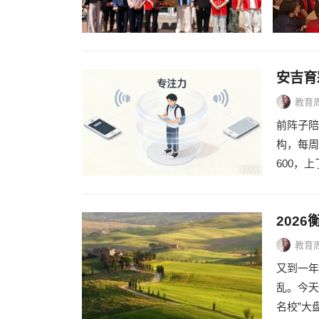
安吉育
教育
前阵子陪
构，每周
600，
202
教育
又到一年
乱。今天
名校”大