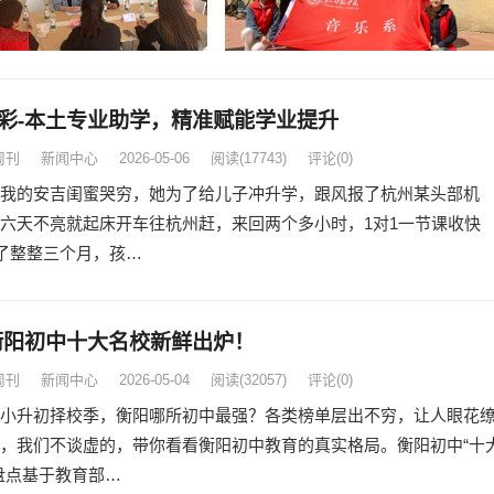
彩-本土专业助学，精准赋能学业提升
周刊
新闻中心
2026-05-06
阅读
(17743)
评论(0)
我的安吉闺蜜哭穷，她为了给儿子冲升学，跟风报了杭州某头部机
六天不亮就起床开车往杭州赶，来回两个多小时，1对1一节课收快
上了整整三个月，孩…
6衡阳初中十大名校新鲜出炉！
周刊
新闻中心
2026-05-04
阅读
(32057)
评论(0)
小升初择校季，衡阳哪所初中最强？各类榜单层出不穷，让人眼花
，我们不谈虚的，带你看看衡阳初中教育的真实格局。衡阳初中“十
盘点基于教育部…