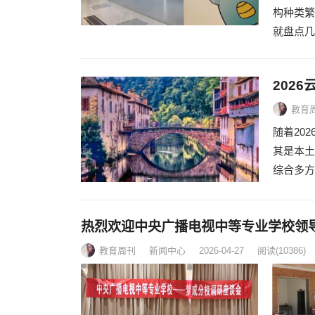
构种类繁
就盘点几
202
教育
随着20
其是本土
综合多方
热烈欢迎中央广播电视中等专业学校领
教育周刊
新闻中心
2026-04-27
阅读
(10386)