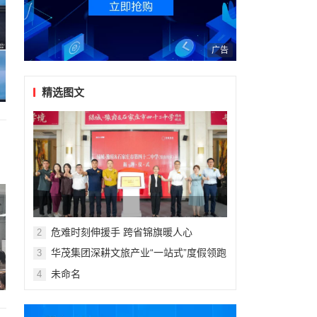
广告
精选图文
危难时刻伸援手 跨省锦旗暖人心
2
华茂集团深耕文旅产业“一站式”度假领跑
3
暑期亲子市场
未命名
4