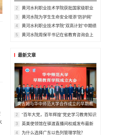
育信息化标杆学校
黄河水利职业技术学院获批国家级职业
2
教育“双师型”教师培训基地
黄河水院为学生生命安全增添“防护网”
3
黄河水利职业技术学院“双高计划”中期绩
4
效评价获评优秀
黄河水院周保平书记在省教育咨询会上
5
作典型发言
最新文章
美吉姆与华中师范大学合作成立的早期教
育学院揭牌，早教专业人才培养进程再提
缭
“百年大党，百年辉煌”党史学习教育知识
2
竞赛
大
速
英美使领馆在驿渡直播间权威发布最新
3
动态、讲解签证政策
为什么选择广东以色列管理学院？
4