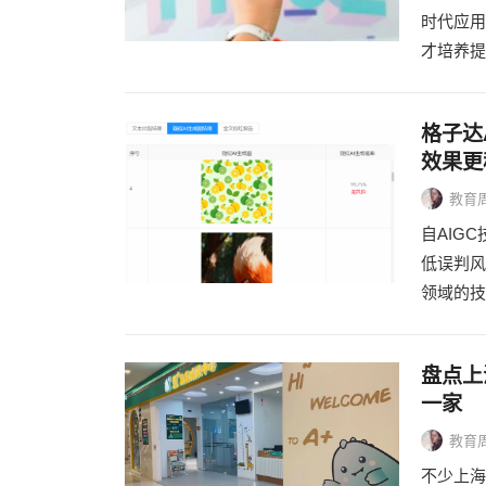
时代应用
才培养提
格子达
效果更
教育
自AIG
低误判风
领域的技
盘点上
一家
教育
不少上海