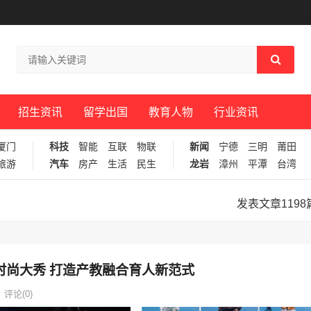
招生资讯
留学出国
教育人物
行业资讯
厦门
科技
智能
互联
物联
新闻
宁德
三明
莆田
旅游
汽车
房产
生活
民生
龙岩
漳州
平潭
台湾
发表文章1198
时尚大秀 打造产教融合育人新范式
评论(0)