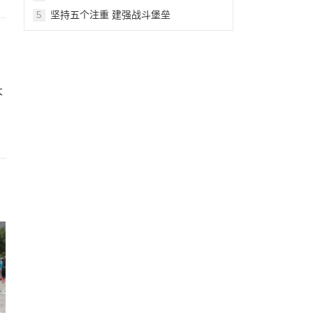
坚持五个注重 建强战斗堡垒
5
大