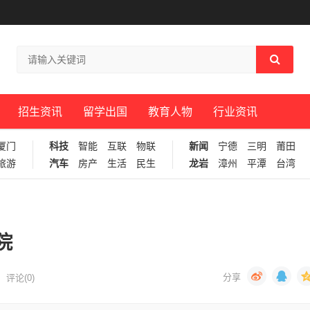
招生资讯
留学出国
教育人物
行业资讯
厦门
科技
智能
互联
物联
新闻
宁德
三明
莆田
旅游
汽车
房产
生活
民生
龙岩
漳州
平潭
台湾
院
评论(0)