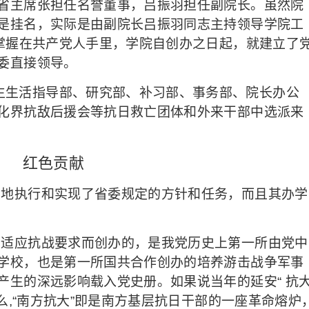
省主席张担任名誉董事，吕振羽担任副院长。虽然院
是挂名，实际是由副院长吕振羽同志主持领导学院工
牢掌握在共产党人手里，学院自创办之日起，就建立了
委直接领导。
生生活指导部、研究部、补习部、事务部、院长办公
化界抗敌后援会等抗日救亡团体和外来干部中选派来
红色贡献
确地执行和实现了省委规定的方针和任务，而且其办学
为适应抗战要求而创办的，是我党历史上第一所由党中
学校，也是第一所国共合作创办的培养游击战争军事
产生的深远影响载入党史册。如果说当年的延安“ 抗
么,“南方抗大”即是南方基层抗日干部的一座革命熔炉