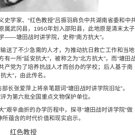
主义史学家、“红色教授”吕振羽肩负中共湖南省委和中
原属武冈县，1950年划入邵阳县，此地原是清末太子
学——塘田战时讲学院，史称“南方抗大”。
养输送了不少急需的人才，为推动抗日救亡工作和当地
有一所“延安抗大”，被称之为“北方抗大”，而“塘田
是共产党为了培养抗战人才而创办的学校；后人基于南
抗大”，由此传名。
国防部长张爱萍上将亲笔题词“塘田战时讲学院旧址”。
院评为第六批全国重点文物保护单位。
大”艰辛曲折的办学历程中，探寻“塘田战时讲学院”做
精神所蕴含的时代价值和现实启示。
红色教授