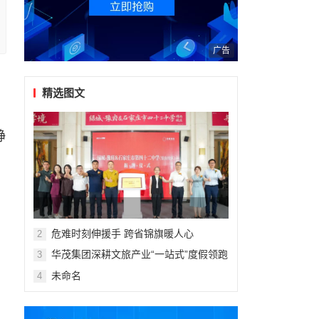
广告
精选图文
静
危难时刻伸援手 跨省锦旗暖人心
2
华茂集团深耕文旅产业“一站式”度假领跑
3
暑期亲子市场
未命名
4