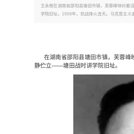
王永根在湖南省邵阳县塘田市镇，芙蓉峰映衬着
学院旧址。1938年，抗战烽火连天。马克思主义
在湖南省邵阳县塘田市镇，芙蓉峰
静伫立——塘田战时讲学院旧址。