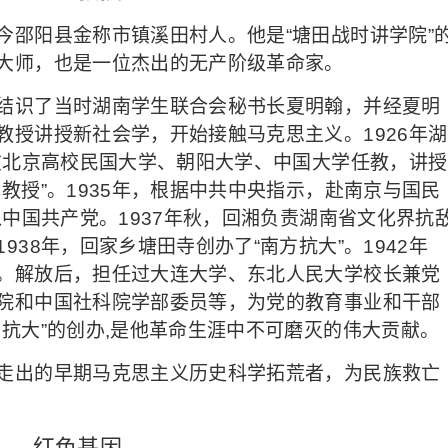
，今邵阳县金称市镇溪田村人。他是“塘田战时讲学院”
大师，也是一位杰出的无产阶级革命家。
，结识了当时湖南学生联合会秘书长夏明翰，并经夏明
教授讲授新社会学，开始接触马克思主义。1926年湖
聘在北京高校民国大学、朝阳大学、中国大学任教，讲授
教授”。1935年，根据中共中央指示，赴南京与国民
入中国共产党。1937年秋，回湘负责湖南省文化界抗
38年，回家乡塘田寺创办了“南方抗大”。1942年
。解放后，担任过大连大学、东北人民大学校长兼党
院和中国社科院学部委员等，为党的教育事业和干部
抗大”的创办,是他革命生涯中不可磨灭的伟大贡献。
学走出的早期马克思主义历史科学拓荒者，为民族救亡
红色基因