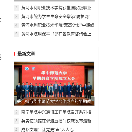
育信息化标杆学校
黄河水利职业技术学院获批国家级职业
2
教育“双师型”教师培训基地
黄河水院为学生生命安全增添“防护网”
3
共
黄河水利职业技术学院“双高计划”中期绩
4
效评价获评优秀
黄河水院周保平书记在省教育咨询会上
5
作典型发言
最新文章
战
美吉姆与华中师范大学合作成立的早期教
育学院揭牌，早教专业人才培养进程再提
南宁学院中兴通讯工程学院召开系列招
2
聘宣讲活动
速
英美使领馆在驿渡直播间权威发布最新
3
动态、讲解签证政策
成都文理：让党史“声”入人心
4