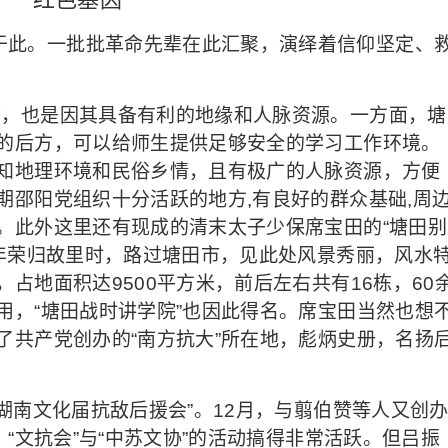
于此。一批批革命先辈在此汇聚，演绎着信仰坚定、
市，也是因其具备有利的地缘和人脉资源。一方面，塘
的后方，可以给师生提供足够安全的学习工作环境。
知地理环境和民俗乡情，且有极广的人脉资源，方便
期邵阳党组织十分活跃的地方,有良好的群众基础,周
。此外这里还有现成的清末太子少保席宝田的“塘田别
晚年荣归故里时，路过塘田市，见此处风景秀丽，风水
占地面积达9500平方米，前后左右共有16栋，60
用，“塘田战时讲学院”也因此得名。席宝田当然也想
了共产党创办的“南方抗大”所在地，彪炳史册，名扬
“湖南文化届抗敌后援会”。12月，与翦伯赞等人又创
，“文抗会”与“中苏文协”的活动搞得非常活跃。但吕振