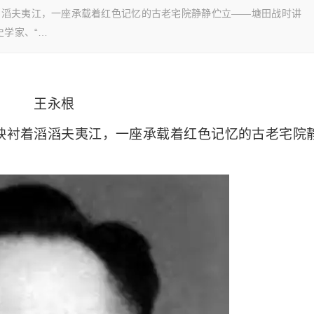
滔滔夫夷江，一座承载着红色记忆的古老宅院静静伫立——塘田战时讲
史学家、“…
王永根
映衬着滔滔夫夷江，一座承载着红色记忆的古老宅院