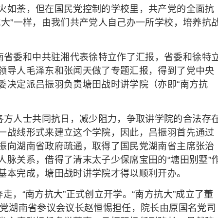
火如荼，但在国民党控制的学校里，共产党的全面抗
抗大”一样，由我们共产党人自己办一所学校，培养抗
南省委和中共驻湘代表徐特立作了汇报，省委和徐特
领导人毛泽东和张闻天做了专题汇报，得到了党中央
委决定派吕振羽负责塘田战时讲学院（亦即“南方抗
各方人士共同抗日，减少阻力，争取讲学院的合法存
一战线形式来建立这个学院，因此，吕振羽首先通过
振向湖南省政府疏通，取得了国民党湖南省主席张治
人脉关系，借得了清末太子少保席宝田的“塘田别墅”
基本完成，塘田战时讲学院才得以顺利开办。
奔走，“南方抗大”正式创立开学。“南方抗大”成立了董
民党湖南省参议会议长赵恒惕担任，院长由原国名党司