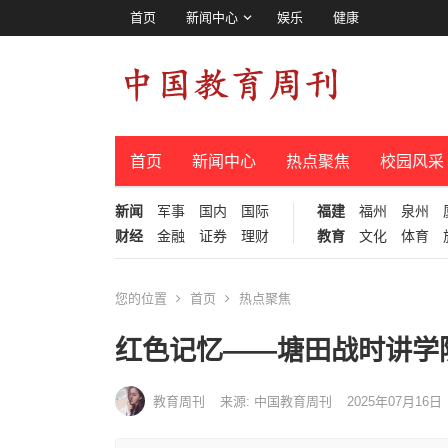
首页
新闻中心
娱乐
健康
首页
新闻中心
热点聚焦
校园风采
新闻
军事
国内
国际
福建
福州
泉州
财经
金融
证券
理财
教育
文化
体育
您的位置
首页
热点聚焦
红色记忆——塘田战时讲学
教育周刊
来源: 中国教育周刊
2025年07月16日