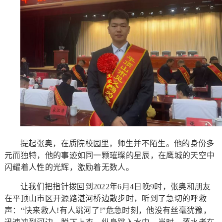
提起张奥，在质院校园里，师生并不陌生。他的身份多
元而独特，他的事迹如同一颗璀璨的星辰，在鹰城的天空中
闪耀着人性的光辉，激励着无数人。
让我们把指针拨回到2022年6月4日晚9时，张奥和朋友
在平顶山市区开源路湛河桥边散步时，听到了急切的呼救
声：“快来救人!有人跳河了!”危急时刻，他没有丝毫犹豫，