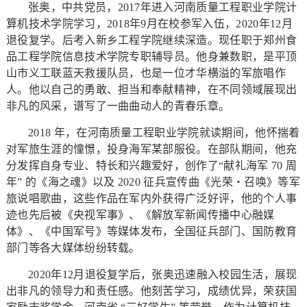
张奥，中共党员，2017年进入河南质量工程职业学院计
算机技术学院学习，2018年9月在校参军入伍，2020年12月
退役复学。后考入新乡工程学院继续深造。现任职于郑州食
品工程学院信息技术学院专职辅导员。他身兼数职，是平顶
山市义工联蓝天救援队员，也是一位才华横溢的军旅唱作
人。他以自己的勇敢、担当和奉献精神，在不同领域展现出
非凡的风采，谱写了一曲曲动人的青春乐章。
2018 年，在河南质量工程职业学院就读期间，他怀揣着
对军旅生涯的憧憬，投身海军某部服役。在部队期间，他充
分发挥自身专业、特长和兴趣爱好，创作了“献礼海军 70 周
年” 的《海之魂》以及 2020 征兵宣传曲《光荣・召唤》等军
旅说唱歌曲，这些作品在军内外获得广泛好评，他的个人事
迹也先后被《央视军事》、《解放军新闻传播中心融媒
体》、《中国军号》等媒体发布，全国征兵部门、国防教育
部门等各大媒体纷纷转载。
2020年12月退役复学后，张奥迅速融入校园生活，展现
出非凡的领导力和责任感。他刻苦学习，成绩优异，荣获国