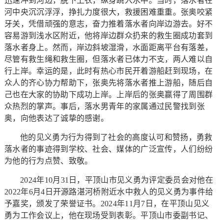
迅速冲到河边，脱下上衣，纵身跳入水中。当时，落水者在
河中央沉沉浮浮，挣扎力度很大，救援困难重重。张奥咬紧
牙关，凭借顽强的意志，奋力推着落水者向岸边游去。好不
容易游到浅水区附近，他将岸边群众扔来的救生圈成功套到
落水者身上。然而，岸边斜坡湿滑，水面距离平台有落差，
尽管有救生绳和救生圈，但落水者已体力不支，两人难以自
行上岸。幸运的是，此时有热心市民开着游船赶到现场，在
众人的齐心协力帮助下，张奥先将落水者推上游船，随后自
己也在大家的协助下成功上岸。上岸后的张奥赢得了周围群
众热烈的掌声。事后，落水男青年的家属通过民警找到张
奥，向他表达了诚挚的感谢。
他的见义勇为行为得到了社会的高度认可和赞扬，勇救
落水者的事迹得到学校、社会、媒体的广泛宣传，人们纷纷
为他的行为点赞、致敬。
2024年10月31日，平顶山市见义勇为评定委员会对他在
2022年6月4日开源路湛河桥附近水中救人的见义勇为事件给
予嘉奖，颁发了荣誉证书。2024年11月7日，在平顶山见义
勇为工作会议上，他在现场受到表彰。平顶山市委副书记、