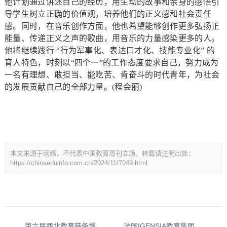
他计划通过讲述自己的经历，用生动的故事和亲身的感悟引
导学生树立正确的价值观，培养他们的正义感和社会责任
感。同时，在音乐创作方面，他也希望能够创作更多弘扬正
能量、传递正义之声的歌曲，用音乐的力量感染更多的人。
他将继续践行 “行为军事化、表达口才化、技能专业化” 的
育人特色，时刻以“四个一”的工作态度要求自己，努力成为
一名有理想、敢担当、能吃苦、肯奋斗的时代青年，为社会
的发展贡献自己的全部力量。(程会丽)
本文来源于网络，不代表中国教育周刊立场，转载请注明出处：
https://chinaeduinfo.com.cn/2024/11/7049.html
第六届西北教育装备博览会将于2025年6月13-15日在西安国际会展中心隆重举办！
法国IGENSIA教育集团热烈欢迎泉州市长蔡战胜代表团一行