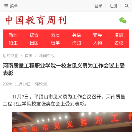
菜单
登录
注册
新闻
综合
素质
英语
辅导
培训
招生
出国
留学
海归
人物
名校
您的位置
首页
新闻中心
河南质量工程职业学院一校友见义勇为工作会议上受
表彰
2024年11月14日
评论(0)
11月7日，平顶山市见义勇为工作会议召开，河南质量
工程职业学院校友张奥在会上受到表彰。