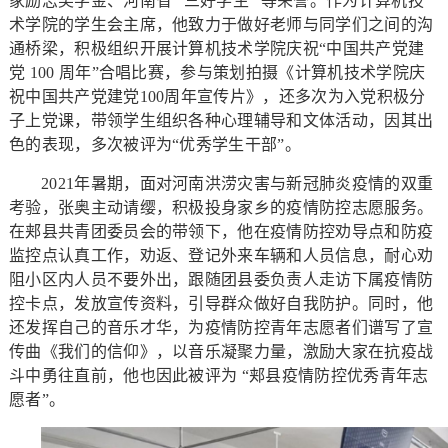
家励志奖学金、河南省 “三好学生” 等荣誉。作为计算机技
术学院的学生会主席，他致力于做好老师与同学们之间的沟
通桥梁，积极组织开展计算机技术学院庆祝“中国共产党建
党 100 周年”合唱比赛，参与策划拍摄《计算机技术学院庆
祝中国共产党建党100周年宣传片》，还多次为入党积极分
子上党课，带领学生组织各种心理辅导和文体活动，因其出
色的表现，多次被评为“优秀学生干部”。
2021年暑期，面对河南洪涝灾害与新冠肺炎疫情的双重
考验，张奥主动请缨，积极投身家乡的疫情防控志愿服务。
在郏县共青团委员会的带领下，他在疫情防控劝导点和防疫
监控点认真工作，劝返、登记外来车辆和人员信息，耐心劝
阻小区内人员不要外出，跟随团县委负责人走访下属疫情防
控卡点，发放宣传资料，引导群众做好自我防护。同时，他
还发挥自己的音乐才华，为疫情防控青年志愿者们谱写了宣
传曲《我们的信仰》，以音乐凝聚力量，激励大家在抗疫战
斗中勇往直前，他也因此被评为 “郏县疫情防控优秀青年志
愿者”。