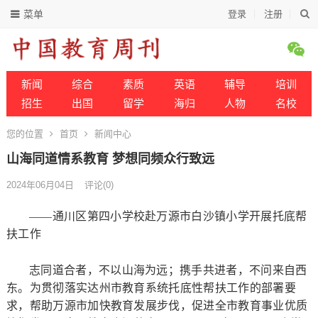
菜单
登录
注册
新闻
综合
素质
英语
辅导
培训
招生
出国
留学
海归
人物
名校
您的位置
首页
新闻中心
山海同道情系教育 梦想同频众行致远
2024年06月04日
评论(0)
——通川区第四小学校赴万源市白沙镇小学开展托底帮
扶工作
志同道合者，不以山海为远；携手共进者，不问来自西
东。为贯彻落实达州市教育系统托底性帮扶工作的部署要
求，帮助万源市加快教育发展步伐，促进全市教育事业优质